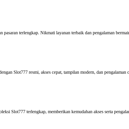
n pasaran terlengkap. Nikmati layanan terbaik dan pengalaman berm
ngan Slot777 resmi, akses cepat, tampilan modern, dan pengalaman 
oleksi Slot777 terlengkap, memberikan kemudahan akses serta penga