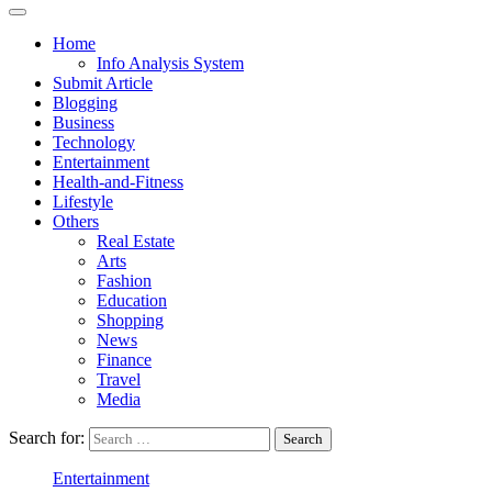
Home
Info Analysis System
Submit Article
Blogging
Business
Technology
Entertainment
Health-and-Fitness
Lifestyle
Others
Real Estate
Arts
Fashion
Education
Shopping
News
Finance
Travel
Media
Search for:
Entertainment