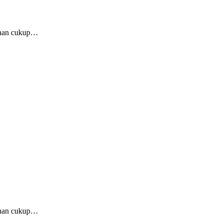
inan cukup…
inan cukup…