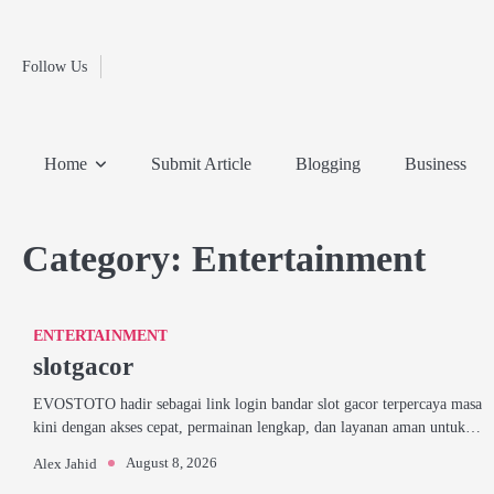
Fashion
Skip
to
Education
content
Follow Us
Home
Info
Submit
Blogging
Business
Technology
Entertainment
Health-
Lifestyle
Others
Shopping
Analysis
Article
and-
News
System
Fitness
Finance
Home
Submit Article
Blogging
Business
Travel
Media
Category:
Entertainment
ENTERTAINMENT
slotgacor
EVOSTOTO hadir sebagai link login bandar slot gacor terpercaya masa
kini dengan akses cepat, permainan lengkap, dan layanan aman untuk…
August 8, 2026
Alex Jahid