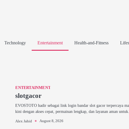
Technology
Entertainment
Health-and-Fitness
Lifes
ENTERTAINMENT
slotgacor
EVOSTOTO hadir sebagai link login bandar slot gacor terpercaya m
kini dengan akses cepat, permainan lengkap, dan layanan aman untu
August 8, 2026
Alex Jahid