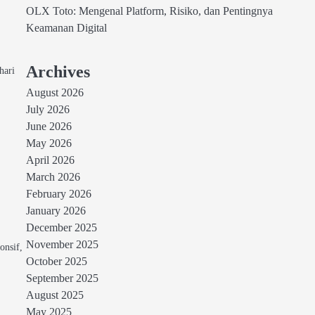
OLX Toto: Mengenal Platform, Risiko, dan Pentingnya
Keamanan Digital
Archives
hari
August 2026
July 2026
June 2026
May 2026
April 2026
March 2026
February 2026
January 2026
December 2025
November 2025
onsif,
October 2025
September 2025
August 2025
May 2025