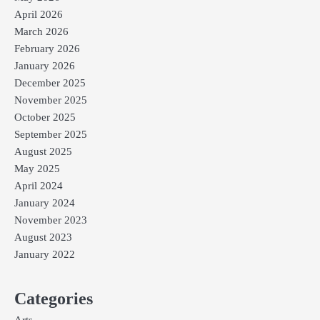
April 2026
March 2026
February 2026
January 2026
December 2025
November 2025
October 2025
September 2025
August 2025
May 2025
April 2024
January 2024
November 2023
August 2023
January 2022
Categories